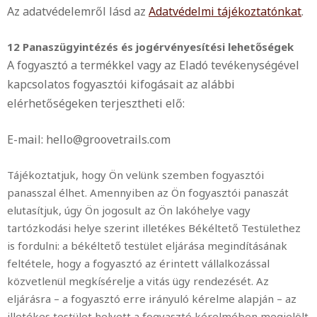
Az adatvédelemről lásd az
Adatvédelmi tájékoztatónkat
.
12 Panaszügyintézés és jogérvényesítési lehetőségek
A fogyasztó a termékkel vagy az Eladó tevékenységével
kapcsolatos fogyasztói kifogásait az alábbi
elérhetőségeken terjesztheti elő:
E-mail: hello@groovetrails.com
Tájékoztatjuk, hogy Ön velünk szemben fogyasztói
panasszal élhet. Amennyiben az Ön fogyasztói panaszát
elutasítjuk, úgy Ön jogosult az Ön lakóhelye vagy
tartózkodási helye szerint illetékes Békéltető Testülethez
is fordulni: a békéltető testület eljárása megindításának
feltétele, hogy a fogyasztó az érintett vállalkozással
közvetlenül megkísérelje a vitás ügy rendezését. Az
eljárásra – a fogyasztó erre irányuló kérelme alapján – az
illetékes testület helyett a fogyasztó kérelmében megjelölt