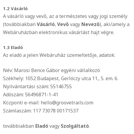
1.2 Vásárló
A vásárló vagy vevő, az a természetes vagy jogi személy
(továbbiakban
Vásárló
,
Vevő
vagy
Nevező
), aki/amely a
Webáruházban elektronikus vásárlást hajt végre.
1.3 Eladó
Az eladó a jelen Webáruház üzemeltetője, adatok:
Név: Marosi Bence Gábor egyéni vállalkozó
Székhely: 1052 Budapest, Gerlóczy utca 11., 5. em. 6.
Nyilvántartási szám: 55146755
Adószám: 56496871-1-41
Központi e-mail: hello@groovetrails.com
Számlaszám: 117 73078 00171537
továbbiakban
Eladó
vagy
Szolgáltató
.