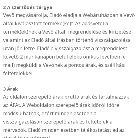
2 A szerződés tárgya
Vevő megvásárolja, Eladó eladja a Webáruházban a Vevő
által kiválasztott terméke(ke)t. Az adásvétel a
termék(ek)nek a Vevő általi megrendelése és kifizetése
valamint az Eladó által írásban történő visszaigazolása
után jön létre. Eladó a visszaigazolást a megrendelést
követő 2 munkanapon belül elektronikus levélben (e­
mail) megküldi a Vevőnek a pontos árak, és szállítási
feltételekkel.
3 Árak
Az oldalon szerepelő árak bruttó árak és tartalmazzák
az ÁFA­t. A Weboldalon szerepelő árak időről időre
módosulhatnak, ezért minden esetben a
visszaigazoláson szerepelő árak és feltételek a
mérvadók. Eladó minden esetben tájékoztatást ad az