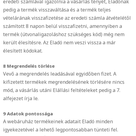
eredeti számlával igazolnia a vásárlás tényét, Eladónak
pedig a termék visszaváltása és a termék teljes
vételárának visszafizetése az eredeti számla átvételétől
számított 8 napon belül visszafizetni, amennyiben a
termék (útvonaligazoláshoz szükséges kód) még nem
került élesítésre. Az Eladó nem veszi vissza a már
élesített kódokat.
8 Megrendelés törlése
Vevő a megrendelés leadásával egyidőben fizet. A
kifizetett termékek megrendelésének törlésére nincs
mód, a vásárlás utáni Elállási feltételeket pedig a 7.
alfejezet írja le.
9 Adatok pontossága
A webáruház termékeinek adatait Eladó minden
igyekezetével a lehető legpontosabban tünteti fel.