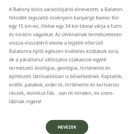
A Bakony bölcs varázslójáról elnevezett, a Balaton-
felvidék legszebb ösvényein kanyargó Kamor Kör
egy 15 km-es, illetve egy 34 km távval várja a futni
és túrázni vágyókat. Az útvonalnak természetesen
vissza-visszatérő eleme a lejjebb elterülő
Balatonra nyíló egészen kivételes kilátások sora,
de a páratlanul változatos szakaszok egyéb
természeti-biológiai, geológiai, történelmi és
építészeti látnivalókban is bővelkednek. Kaptatók,
erdők, patakok, erdei tó, történelmi és kertvárosi
részek, ikonikus fák… van itt minden, mi szem-
lábnak ingere!
NEVEZEK