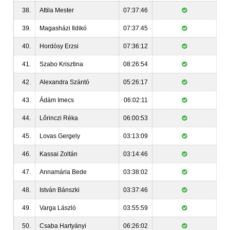
38.
Attila Mester
07:37:46
39.
Magasházi Ildikó
07:37:45
40.
Hordósy Erzsi
07:36:12
41.
Szabo Krisztina
08:26:54
42.
Alexandra Szántó
05:26:17
43.
Ádám Imecs
06:02:11
44.
Lőrinczi Réka
06:00:53
45.
Lovas Gergely
03:13:09
46.
Kassai Zoltán
03:14:46
47.
Annamária Bede
03:38:02
48.
István Bánszki
03:37:46
49.
Varga László
03:55:59
50.
Csaba Hartyányi
06:26:02