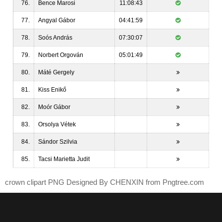
76.
Bence Marosi
11:08:43
77.
Angyal Gábor
04:41:59
78.
Soós András
07:30:07
79.
Norbert Orgován
05:01:49
80.
Máté Gergely
81.
Kiss Enikő
82.
Moór Gábor
83.
Orsolya Vétek
84.
Sándor Szilvia
85.
Tacsi Marietta Judit
crown clipart PNG Designed By CHENXIN from
Pngtree.com