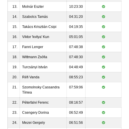
13.
Molnár Eszter
10:23:30
14.
Szabolcs Tamás
04:31:20
15.
Takács Krisztián Csipi
04:19:35
16.
Viktor 'kvitya' Kun
05:01:05
17.
Fanni Lenger
07:48:38
18.
Wittmann Zsófia
07:48:30
19.
Turcsányi István
04:48:49
20.
Réfi Vanda
08:55:23
21.
Szomolnoky Cassandra
07:59:06
Tímea
22.
Péterfalvi Ferenc
08:16:57
23.
Csengery Dorina
06:52:49
24.
Mezei Gergely
06:51:56