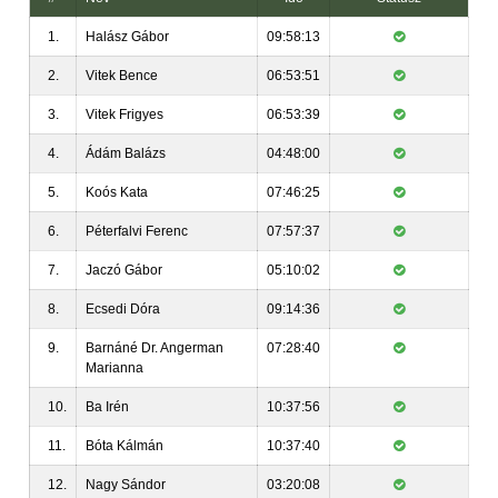
1.
Halász Gábor
09:58:13
2.
Vitek Bence
06:53:51
3.
Vitek Frigyes
06:53:39
4.
Ádám Balázs
04:48:00
5.
Koós Kata
07:46:25
6.
Péterfalvi Ferenc
07:57:37
7.
Jaczó Gábor
05:10:02
8.
Ecsedi Dóra
09:14:36
9.
Barnáné Dr. Angerman
07:28:40
Marianna
10.
Ba Irén
10:37:56
11.
Bóta Kálmán
10:37:40
12.
Nagy Sándor
03:20:08