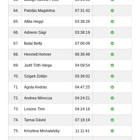
64.
Palotás Magdolna
07:31:42
65.
Attila Hegyi
03:38:26
66.
Adrienn Sági
03:38:19
67.
Batal Betty
07:06:09
68.
Henriett Hohner
06:36:48
69.
Judit Tóth-Varga
04:09:54
70.
Szigeti Zoltán
05:36:02
71.
Ágota András
04:47:25
72.
Andrea Mórocza
04:24:21
73.
Losonc Timi
04:24:16
74.
Tarnai Dávid
07:18:19
75.
Krisztina Michaletzky
11:11:41