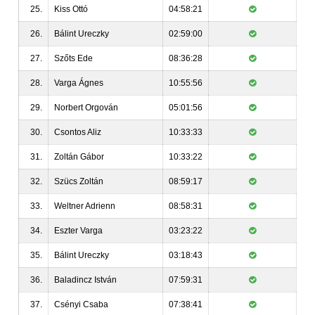
25.
Kiss Ottó
04:58:21
26.
Bálint Ureczky
02:59:00
27.
Szőts Ede
08:36:28
28.
Varga Ágnes
10:55:56
29.
Norbert Orgován
05:01:56
30.
Csontos Aliz
10:33:33
31.
Zoltán Gábor
10:33:22
32.
Szücs Zoltán
08:59:17
33.
Weltner Adrienn
08:58:31
34.
Eszter Varga
03:23:22
35.
Bálint Ureczky
03:18:43
36.
Baladincz István
07:59:31
37.
Csényi Csaba
07:38:41