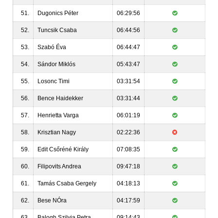
51.
Dugonics Péter
06:29:56
52.
Tuncsik Csaba
06:44:56
53.
Szabó Éva
06:44:47
54.
Sándor Miklós
05:43:47
55.
Losonc Timi
03:31:54
56.
Bence Haidekker
03:31:44
57.
Henrietta Varga
06:01:19
58.
Krisztian Nagy
02:22:36
59.
Edit Csőréné Király
07:08:35
60.
Filipovits Andrea
09:47:18
61.
Tamás Csaba Gergely
04:18:13
62.
Bese NÓra
04:17:59
63.
Balogh Szilvia Petra
09:14:43