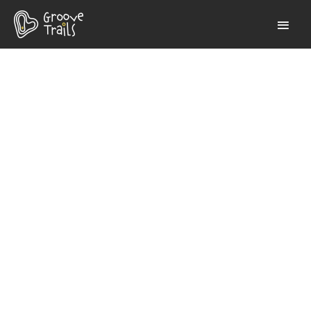
DICSŐSÉGFAL
KAMOR KÖR (34 KM)