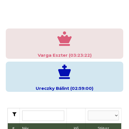
Varga Eszter (03:23:22)
Ureczky Bálint (02:59:00)
#
Név
Idő
Státusz