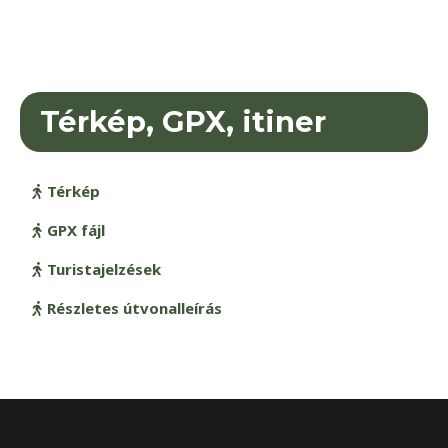
Térkép, GPX, itiner
Térkép
GPX fájl
Turistajelzések
Részletes útvonalleírás