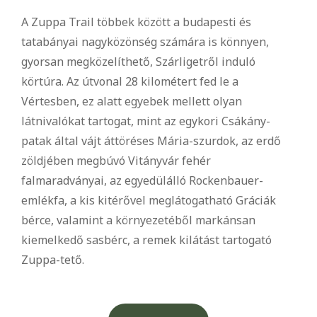
A Zuppa Trail többek között a budapesti és
tatabányai nagyközönség számára is könnyen,
gyorsan megközelíthető, Szárligetről induló
körtúra. Az útvonal 28 kilométert fed le a
Vértesben, ez alatt egyebek mellett olyan
látnivalókat tartogat, mint az egykori Csákány-
patak által vájt áttöréses Mária-szurdok, az erdő
zöldjében megbúvó Vitányvár fehér
falmaradványai, az egyedülálló Rockenbauer-
emlékfa, a kis kitérővel meglátogatható Gráciák
bérce, valamint a környezetéből markánsan
kiemelkedő sasbérc, a remek kilátást tartogató
Zuppa-tető.