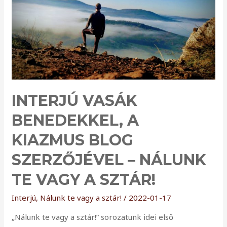
közösség
egy
újdonsült
tagjával
–
Nálunk
te
INTERJÚ VASÁK
vagy
a
BENEDEKKEL, A
sztár!
KIAZMUS BLOG
SZERZŐJÉVEL – NÁLUNK
TE VAGY A SZTÁR!
Interjú
,
Nálunk te vagy a sztár!
/
2022-01-17
„Nálunk te vagy a sztár!” sorozatunk idei első