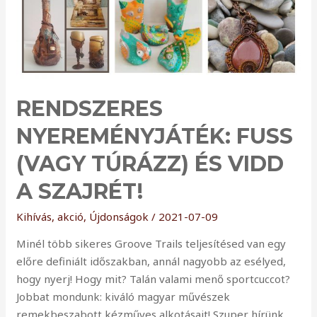
RENDSZERES
NYEREMÉNYJÁTÉK: FUSS
(VAGY TÚRÁZZ) ÉS VIDD
A SZAJRÉT!
Kihívás, akció
,
Újdonságok
/
2021-07-09
Minél több sikeres Groove Trails teljesítésed van egy
előre definiált időszakban, annál nagyobb az esélyed,
hogy nyerj! Hogy mit? Talán valami menő sportcuccot?
Jobbat mondunk: kiváló magyar művészek
remekbeszabott kézműves alkotásait! Szuper hírünk