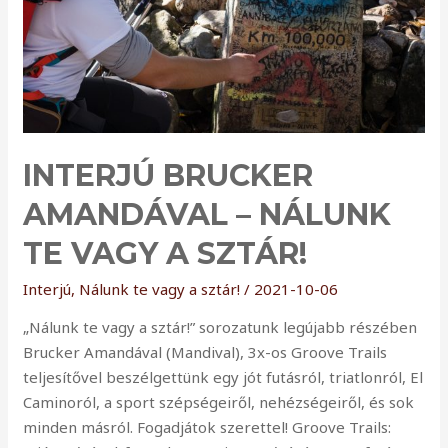
Nálunk
te
vagy
a
sztár!
INTERJÚ BRUCKER
AMANDÁVAL – NÁLUNK
TE VAGY A SZTÁR!
Interjú
,
Nálunk te vagy a sztár!
/
2021-10-06
„Nálunk te vagy a sztár!” sorozatunk legújabb részében
Brucker Amandával (Mandival), 3x-os Groove Trails
teljesítővel beszélgettünk egy jót futásról, triatlonról, El
Caminoról, a sport szépségeiről, nehézségeiről, és sok
minden másról. Fogadjátok szerettel! Groove Trails: