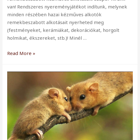
van! Rendszeres nyereményjátékot indítunk, melynek
minden részében hazai kézműves alkotók
remekbeszabott alkotásait nyerheted meg
(festményeket, kerámiákat, dekorációkat, horgolt
holmikat, ékszereket, stb.)! Minél …
Rendszeres
Read More »
nyereményjáték:
fuss
(vagy
túrázz)
és
vidd
a
szajrét!