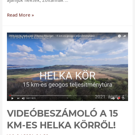
ajánljuk nektek, Zoltánnak …
Lélegzetelállító
Read More »
4K-
s
drónvideó
a
36
km-
es
Helka
Körről!
VIDEÓBESZÁMOLÓ A 15
KM-ES HELKA KÖRRŐL!