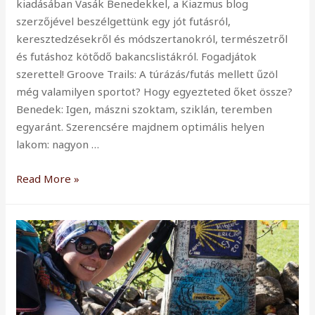
kiadásában Vasák Benedekkel, a Kiazmus blog
szerzőjével beszélgettünk egy jót futásról,
keresztedzésekről és módszertanokról, természetről
és futáshoz kötődő bakancslistákról. Fogadjátok
szerettel! Groove Trails: A túrázás/futás mellett űzöl
még valamilyen sportot? Hogy egyezteted őket össze?
Benedek: Igen, mászni szoktam, sziklán, teremben
egyaránt. Szerencsére majdnem optimális helyen
lakom: nagyon …
Interjú
Read More »
Vasák
Benedekkel,
a
Kiazmus
blog
szerzőjével
–