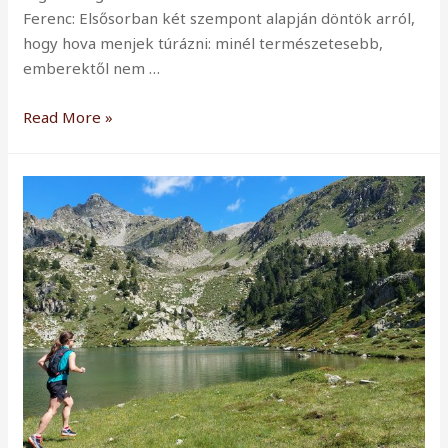
Ferenc: Elsősorban két szempont alapján döntök arról,
hogy hova menjek túrázni: minél természetesebb,
emberektől nem …
Interjú
Read More »
Péterfalvi
Ferenccel,
32x-
es
teljesítőnkkel
–
Nálunk
te
vagy
a
sztár!