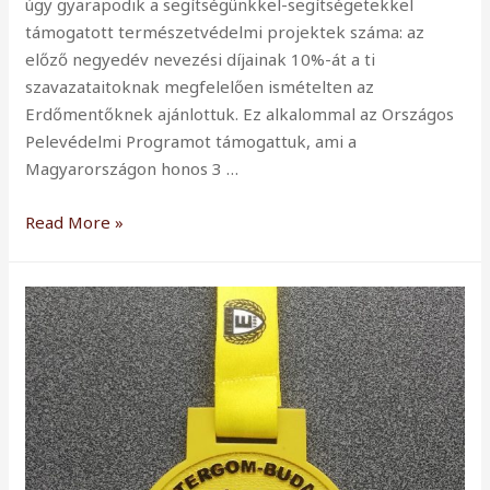
úgy gyarapodik a segítségünkkel-segítségetekkel
támogatott természetvédelmi projektek száma: az
előző negyedév nevezési díjainak 10%-át a ti
szavazataitoknak megfelelően ismételten az
Erdőmentőknek ajánlottuk. Ez alkalommal az Országos
Pelevédelmi Programot támogattuk, ami a
Magyarországon honos 3 …
A
Read More »
Groove
Trails
7.
természetvédelmi
felajánlása:
hozzájárulás
az
Országos
Pelevédelmi