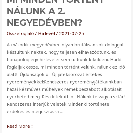
te
vagy
NÁLUNK A 2.
a
NEGYEDÉVBEN?
sztár!
Összefoglaló / Hírlevél
/
2021-07-25
A második megyedévben olyan brutálisan sok dologgal
készültünk nektek, hogy teljesen elhavazódtunk, és
hónapokig egy hírlevelet sem tudtunk kiküldeni. Hadd
foglaljuk össze, mi minden történt velünk, nálunk ez idő
alatt! Újdonságok o Új játéksorozat értékes
nyereményekkel:Rendszeres nyereményjátékainkban
hazai kézműves műhelyek remekbeszabott alkotásait
nyerheted meg. Részletek itt. o Nálunk te vagy a sztár!
Rendszeres interjúk veletek:Mindenki története
érdekes és megosztásra …
Mi
Read More »
minden