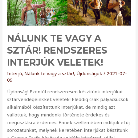
felajánlása:
a
Mályi
Madármentő
NÁLUNK TE VAGY A
Állomás
támogatása,
SZTÁR! RENDSZERES
Füge
INTERJÚK VELETEK!
örökbefogadása
Interjú
,
Nálunk te vagy a sztár!
,
Újdonságok
/
2021-07-
09
Újdonság! Ezentúl rendszeresen készítünk interjúkat
sztárvendégeinkkel: veletek! Eleddig csak pályacsúcsok
alkalmából készítettünk interjúkat, de mindig azt
vallottuk, hogy mindenki története érdekes és
megosztásra érdemes. Ennek szellemében indítjuk el új
sorozatunkat, melynek keretében interjúkat készítünk
a Groove Trails közösség sokféle háttérrel, céllal,