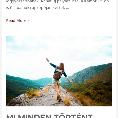
leggyorsabbanak. Annát új pályacsúcsa (a Kamor 15-ön
is ő a bajnok) apropóján kértük …
Interjú
Read More »
dr.
Márovics
Annával,
a
15
km-
es
Kamor
és
Helka
Körök
csúcstartójával
–
Nálunk
MI MINDEN TÖRTÉNT