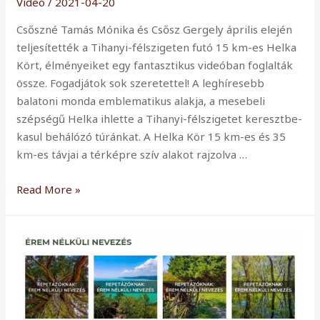
Videó
/
2021-04-20
Csőszné Tamás Mónika és Csősz Gergely április elején
teljesítették a Tihanyi-félszigeten futó 15 km-es Helka
Kört, élményeiket egy fantasztikus videóban foglalták
össze. Fogadjátok sok szeretettel! A leghíresebb
balatoni monda emblematikus alakja, a mesebeli
szépségű Helka ihlette a Tihanyi-félszigetet keresztbe-
kasul behálózó túránkat. A Helka Kör 15 km-es és 35
km-es távjai a térképre szív alakot rajzolva …
Videóbeszámoló
Read More »
a
15
km-
es
Helka
Körről!