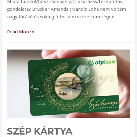
Mióta túrázol/futsz, honnan jött a túrázás/terepfutás
gondolata? Brucker Amanda (Mandi): Soha nem voltam
nagy túrázó és sokáig futni sem szerettem régen. …
Interjú
Read More »
Brucker
Amandával
–
Nálunk
te
vagy
a
sztár!
SZÉP KÁRTYA