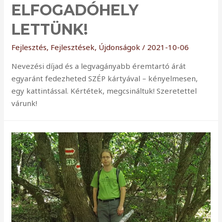
ELFOGADÓHELY
LETTÜNK!
Fejlesztés
,
Fejlesztések
,
Újdonságok
/
2021-10-06
Nevezési díjad és a legvagányabb éremtartó árát
egyaránt fedezheted SZÉP kártyával – kényelmesen,
egy kattintással. Kértétek, megcsináltuk! Szeretettel
várunk!