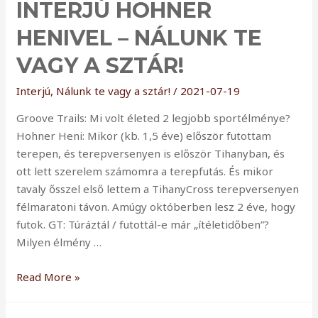
INTERJÚ HOHNER
HENIVEL – NÁLUNK TE
VAGY A SZTÁR!
Interjú
,
Nálunk te vagy a sztár!
/
2021-07-19
Groove Trails: Mi volt életed 2 legjobb sportélménye?
Hohner Heni: Mikor (kb. 1,5 éve) először futottam
terepen, és terepversenyen is először Tihanyban, és
ott lett szerelem számomra a terepfutás. És mikor
tavaly ősszel első lettem a TihanyCross terepversenyen
félmaratoni távon. Amúgy októberben lesz 2 éve, hogy
futok. GT: Túráztál / futottál-e már „ítéletidőben”?
Milyen élmény …
Interjú
Read More »
Hohner
Henivel