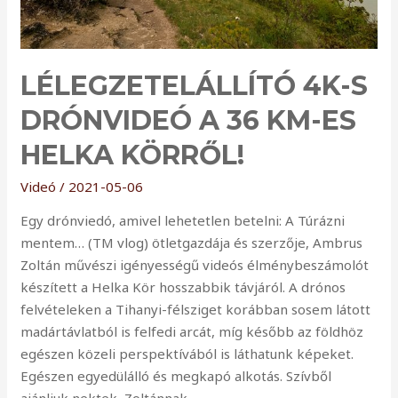
LÉLEGZETELÁLLÍTÓ 4K-S
DRÓNVIDEÓ A 36 KM-ES
HELKA KÖRRŐL!
Videó
/
2021-05-06
Egy drónviedó, amivel lehetetlen betelni: A Túrázni
mentem… (TM vlog) ötletgazdája és szerzője, Ambrus
Zoltán művészi igényességű videós élménybeszámolót
készített a Helka Kör hosszabbik távjáról. A drónos
felvételeken a Tihanyi-félsziget korábban sosem látott
madártávlatból is felfedi arcát, míg később az földhöz
egészen közeli perspektívából is láthatunk képeket.
Egészen egyedülálló és megkapó alkotás. Szívből