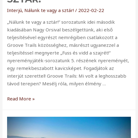
Interjú
,
Nálunk te vagy a sztár!
/
2022-02-22
„Nálunk te vagy a sztár!” sorozatunk idei második
kiadásában Nagy Orsival beszélgettünk, aki első
teljesítésével egyrészt nemrégiben csatlakozott a
Groove Trails közösséghez, másrészt ugyanezzel a
teljesítéssel megnyerte „Fuss és vidd a szajrét!”
nyereményjáték-sorozatunk 5. részének nyereményét,
egy remekbeszabott kavicsképet. Fogadjátok az
interjút szerettel! Groove Trails: Mi volt a leghosszabb
távod terepen? Mesélj róla, milyen élmény …
Interjú
Read More »
Nagy
Orsival,
a
Groove
Trails