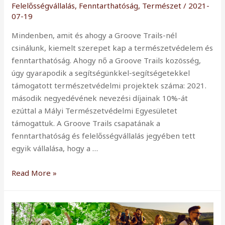
Felelősségvállalás
,
Fenntarthatóság
,
Természet
/
2021-
07-19
Mindenben, amit és ahogy a Groove Trails-nél
csinálunk, kiemelt szerepet kap a természetvédelem és
fenntarthatóság. Ahogy nő a Groove Trails kozösség,
úgy gyarapodik a segítségünkkel-segítségetekkel
támogatott természetvédelmi projektek száma: 2021.
második negyedévének nevezési díjainak 10%-át
ezúttal a Mályi Természetvédelmi Egyesületet
támogattuk. A Groove Trails csapatának a
fenntarthatóság és felelősségvállalás jegyében tett
egyik vállalása, hogy a …
A
Read More »
Groove
Trails
8.
természetvédelmi