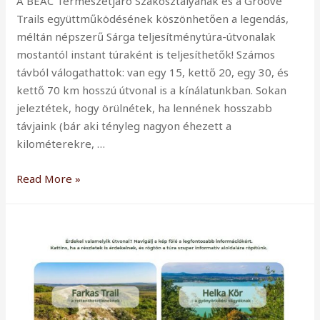
A BEAC Természetjáró Szakosztályának és a Groove
Trails együttműködésének köszönhetően a legendás,
méltán népszerű Sárga teljesítménytúra-útvonalak
mostantól instant túraként is teljesíthetők! Számos
távból válogathattok: van egy 15, kettő 20, egy 30, és
kettő 70 km hosszú útvonal is a kínálatunkban. Sokan
jeleztétek, hogy örülnétek, ha lennének hosszabb
távjaink (bár aki tényleg nagyon éhezett a
kilométerekre, …
Indulnak
Read More »
a
legengás
Sárga
teljesítménytúrák
instant
verziói