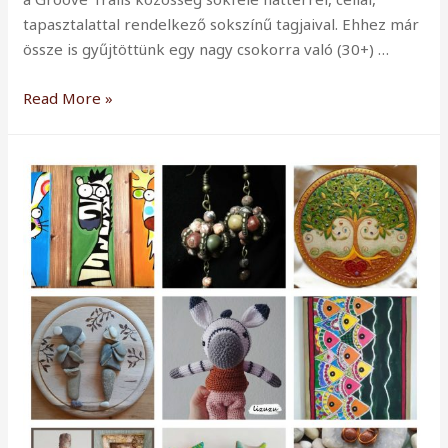
tapasztalattal rendelkező sokszínű tagjaival. Ehhez már
össze is gyűjtöttünk egy nagy csokorra való (30+) …
Nálunk
Read More »
Te
vagy
a
sztár!
Rendszeres
interjúk
veletek!