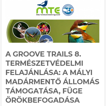
–
Nálunk
te
vagy
a
sztár!
A GROOVE TRAILS 8.
TERMÉSZETVÉDELMI
FELAJÁNLÁSA: A MÁLYI
MADÁRMENTŐ ÁLLOMÁS
TÁMOGATÁSA, FÜGE
ÖRÖKBEFOGADÁSA