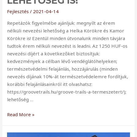
LEHETŐSÉG IS!
Fejlesztés
/
2021-04-14
Repetázók figyelmébe ajánljuk: megnyílt az érem
nélküli nevezési lehetőség a Helka Körökre és Kamor
Körökre is! Ezentúl minden útvonalunk minden távjára
tudtok érem nélküli nevezést is leadni. Az 1250 HUF-os
nevezési díjért a következőket biztosítjuk:
kedvezmények a célban lévő vendéglátóhelyeken;
természetvédelmi felajánlás, hozzájárulás (minden
nevezés díjának 10%-át természetvédelemre fordítjuk,
korábbi felajánlásainkról itt olvashatsz:
https://groovetrails.hu/groove-trails-a-termeszetert/);
lehetőség …
Minden
Read More »
útvonalunk
minden