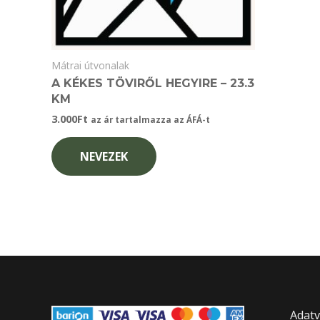
Mátrai útvonalak
A KÉKES TÖVIRŐL HEGYIRE – 23.3
KM
3.000
Ft
az ár tartalmazza az ÁFÁ-t
NEVEZEK
Adatvéd