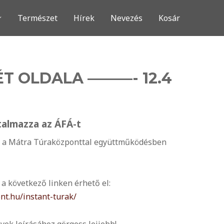
Természet
Hírek
Nevezés
Kosár
ÉT OLDALA ———- 12.4
rtalmazza az ÁFÁ-t
 a Mátra Túraközponttal együttműködésben
a a következő linken érhető el:
nt.hu/instant-turak/
yek leírásához görgess lejjebb!