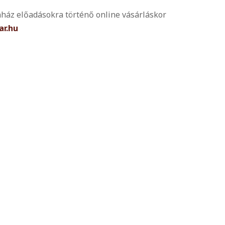
nház előadásokra történő online vásárláskor
ar.hu