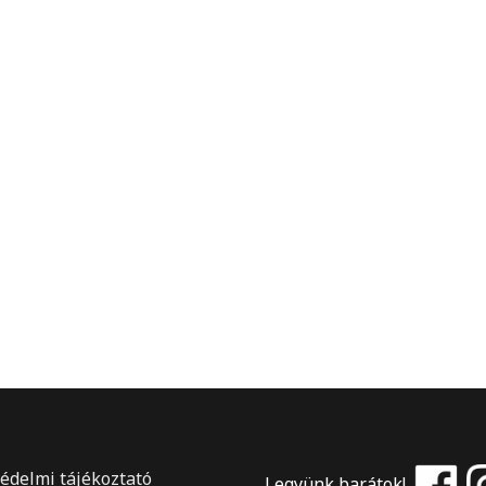
elmi tájékoztató
Legyünk barátok!