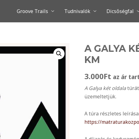
Groove Trails
Tudnivalók
Dicsőségfal
A GALYA K
KM
3.000
Ft
az ár ta
A Galya két oldala
túrát
üzemeltetjük.
A túra részletes leírás
https://matraturakozpo
A díjazás és kedvezmén