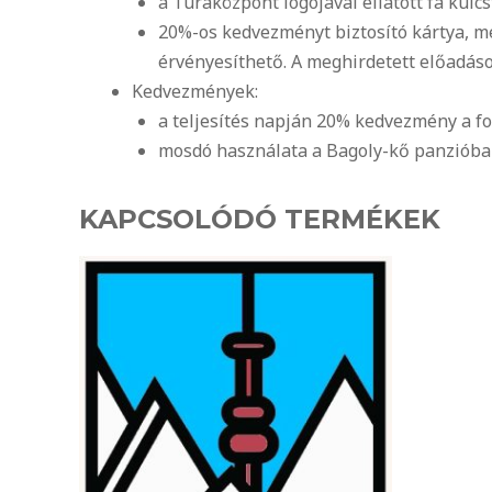
a Túraközpont logójával ellátott fa kulcs
20%-os kedvezményt biztosító kártya, m
érvényesíthető. A meghirdetett előadások
Kedvezmények:
a teljesítés napján 20% kedvezmény a f
mosdó használata a Bagoly-kő panzióba
KAPCSOLÓDÓ TERMÉKEK