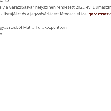
tartó;
km
ely a GarázsSasvár helyszínen rendezett 2025. évi Dumaszí
mennyiség
 listájáért és a jegyvásárlásért látogass el ide:
garazssasv
ogyasztásból Mátra Túraközpontban;
n.