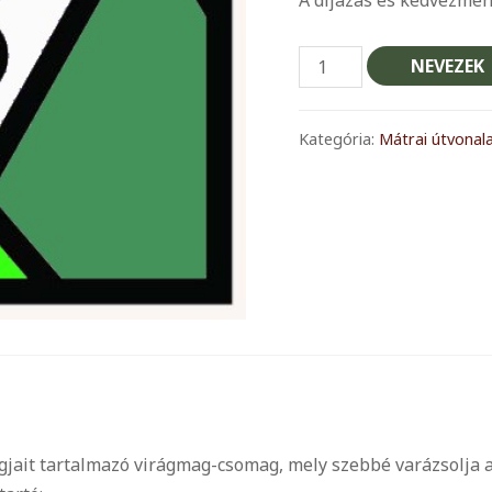
A
NEVEZEK
Galya
két
Kategória:
Mátrai útvonal
oldala
-
-
-
-
-
-
-
-
-
-
jait tartalmazó virágmag-csomag, mely szebbé varázsolja a
12.4