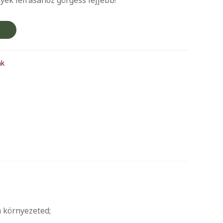
ak
 környezeted;