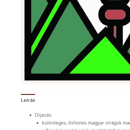
Leírás
Díjazás:
különleges, őshonos magyar virágok mag