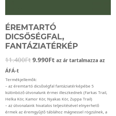
ÉREMTARTÓ
DICSŐSÉGFAL,
FANTÁZIATÉRKÉP
Original
Current
11.400
Ft
9.990
Ft
az ár tartalmazza az
price
price
ÁFÁ-t
was:
is:
Termékjellemők:
– az éremtartó dicsőségfal fantáziatérképébe 5
11.400Ft.
9.990Ft.
különböző útvonalunk érmei illeszkednek (Farkas Trail,
Helka Kör, Kamor Kör, Nyakas Kör, Zuppa Trail)
– az útvonalaink hivatalos teljesitésével elnyerhető
érmek az éremgyűjtő táblához mágnessel rögzülnek, a