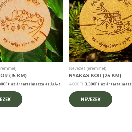
éremmel)
Nevezés (éremmel)
ÖR (15 KM)
NYAKAS KÖR (25 KM)
iginal
Current
Original
Current
300
Ft
4.000
Ft
3.300
Ft
az ár tartalmazza az ÁFÁ-t
az ár tartalmazz
ice
price
price
price
s:
is:
was:
is:
EZEK
NEVEZEK
000Ft.
3.300Ft.
4.000Ft.
3.300Ft.