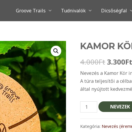
Groove Trails
Tudnivalók
Dicsőségfal
KAMOR KÖR
Origina
4.000
Ft
3.300
F
price
Nevezés a Kamor Kör in
A túra teljesítői a cél
was:
által nyújtott kedvezm
4.000Ft
Kamor
NEVEZEK
Kör
(34
Kategória:
Nevezés (érem
km)