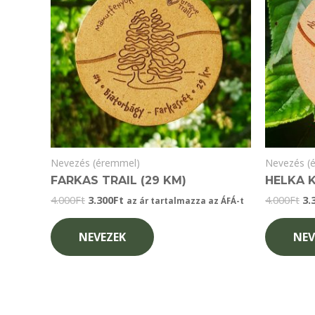
Nevezés (éremmel)
Nevezés (
FARKAS TRAIL (29 KM)
HELKA K
Original
Current
Or
4.000
Ft
3.300
Ft
4.000
Ft
3.
az ár tartalmazza az ÁFÁ-t
price
price
pr
was:
is:
wa
NEVEZEK
NEV
4.000Ft.
3.300Ft.
4.