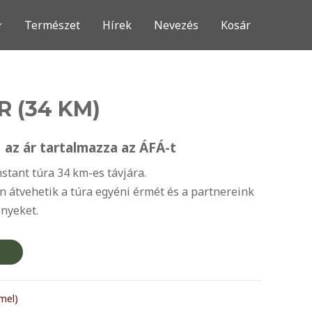
Természet
Hírek
Nevezés
Kosár
 (34 KM)
l
Current
t
az ár tartalmazza az ÁFÁ-t
price
stant túra 34 km-es távjára.
ban átvehetik a túra egyéni érmét és a partnereink
is:
ényeket.
.
3.300Ft.
mel)