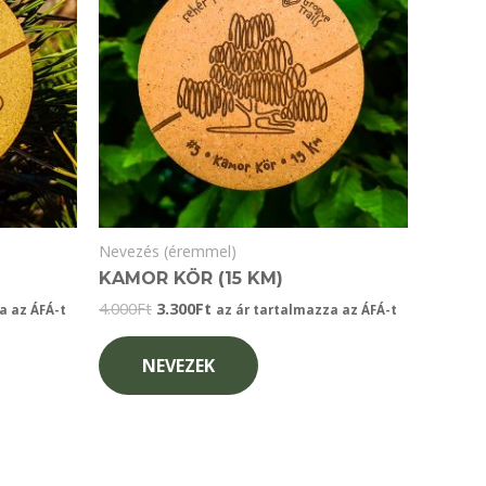
Nevezés (éremmel)
KAMOR KÖR (15 KM)
Original
Current
4.000
Ft
3.300
Ft
a az ÁFÁ-t
az ár tartalmazza az ÁFÁ-t
price
price
was:
is:
NEVEZEK
4.000Ft.
3.300Ft.