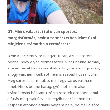
GT:
Miért választottál olyan sportot,
mozgásformát, amit a természetben lehet űzni?
Mit jelent számodra a természet?
Orsi:
Akármennyire hangzik furán, azt szeretem
benne, hogy olyan természetes. Nincs benne semmi,
ami emberekhez kapcsolódna. Egyszerűen úgy szép,
ahogy van: nem kell, sőt nem is szabad hozzányúlni.
Még sárosan is tisztább, mint egy város valaha is
lehet. Nincs benne harag, gyűlölet, nem akar
szándékosan bántani. Ezért szeretek erdőben lenni…
a futás meg csak úgy jött, egyik napról a másikra.
Teljesen átgondolatlanul vágtam bele, de már elsőre