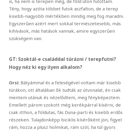
is, ha nem is terepen még, de föld úton futottam.
Tény, hogy azóta többet futok aszfalton, de a terep
kisebb-nagyobb mértékben mindig meg fog maradni.
Egyszerűen azért mert sokkal természetesebb, más
kihívások, más hatások vannak, amire egyszerűen
szükségem van.
GT: Szoktál-e családdal túrázni / terepfutni?
Hogy néz ki egy ilyen alkalom?
Orsi:
Bátyámmal és a feleségével voltam már kisebb
túrákon, ott általában ők tudták az útvonalat, én csak
mentem utánuk és nézelődtem, meg fényképeztem.
Emellett párom szokott még kerékpárral kísérni, de
csak itthon, a földutas, fás Duna-parti és kisebb erdős
részeken. Tulajdonképp biciklis kísérőként jön, figyel
rám, hozza a plusz holmikat, rám szól, ha túl gyors