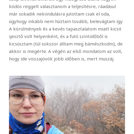
ködös reggelt választanom a teljesítésre, ráadásul
már sokadik nekiindulásra jutottam csak el oda,
úgyhogy inkább nem húztam tovább, belevágtam így.
A körülmények és a kevés tapasztalatom miatt kicsit
ijesztő volt helyenként, és a futó szintidőből is
kicsúsztam (túl sokszor álltam meg bámészkodni), de
akkor is megérte. A végén az első mondatom az volt,
hogy ide visszajövök jobb időben is, mert muszáj.