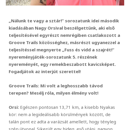
„Nálunk te vagy a sztár!” sorozatunk idei második
kiadásában Nagy Orsival beszélgettünk, aki első
teljesítésével egyrészt nemrégiben csatlakozott a
Groove Trails közösséghez, másrészt ugyanezzel a
teljesítéssel megnyerte „Fuss és vidd a szajrét!”
nyereményjáték-sorozatunk 5. részének
nyereményét, egy remekbeszabott kavicsképet.
Fogadjátok az interjút szerettel!
Groove Trails:
Mi volt a leghosszabb távod
terepen? Mesélj róla, milyen élmény volt!
Orsi:
Egészen pontosan 13,71 km, a kisebb Nyakas
kör: nem a legideálisabb körülmények között, de
talán pont ez adta a varázsát amellett, hogy tényleg
szép útvonal. Sikerült egy hideg, eső utáni, nagyon