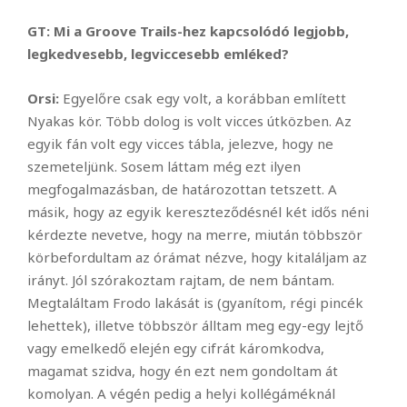
GT: Mi a Groove Trails-hez kapcsolódó legjobb,
legkedvesebb, legviccesebb emléked?
Orsi:
Egyelőre csak egy volt, a korábban említett
Nyakas kör. Több dolog is volt vicces útközben. Az
egyik fán volt egy vicces tábla, jelezve, hogy ne
szemeteljünk. Sosem láttam még ezt ilyen
megfogalmazásban, de határozottan tetszett. A
másik, hogy az egyik kereszteződésnél két idős néni
kérdezte nevetve, hogy na merre, miután többször
körbefordultam az órámat nézve, hogy kitaláljam az
irányt. Jól szórakoztam rajtam, de nem bántam.
Megtaláltam Frodo lakását is (gyanítom, régi pincék
lehettek), illetve többször álltam meg egy-egy lejtő
vagy emelkedő elején egy cifrát káromkodva,
magamat szidva, hogy én ezt nem gondoltam át
komolyan. A végén pedig a helyi kollégáméknál