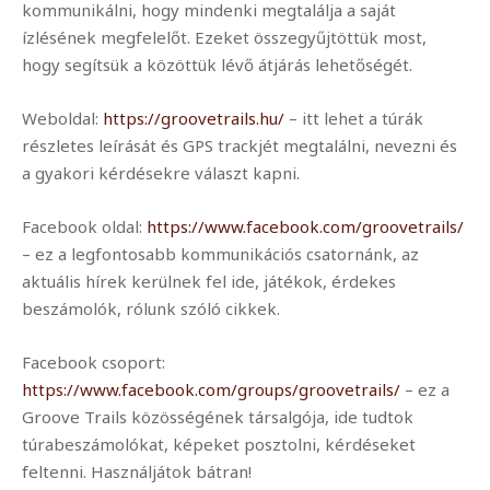
kommunikálni, hogy mindenki megtalálja a saját
ízlésének megfelelőt. Ezeket összegyűjtöttük most,
hogy segítsük a közöttük lévő átjárás lehetőségét.
Weboldal:
https://groovetrails.hu/
– itt lehet a túrák
részletes leírását és GPS trackjét megtalálni, nevezni és
a gyakori kérdésekre választ kapni.
Facebook oldal:
https://www.facebook.com/groovetrails/
– ez a legfontosabb kommunikációs csatornánk, az
aktuális hírek kerülnek fel ide, játékok, érdekes
beszámolók, rólunk szóló cikkek.
Facebook csoport:
https://www.facebook.com/groups/groovetrails/
– ez a
Groove Trails közösségének társalgója, ide tudtok
túrabeszámolókat, képeket posztolni, kérdéseket
feltenni. Használjátok bátran!