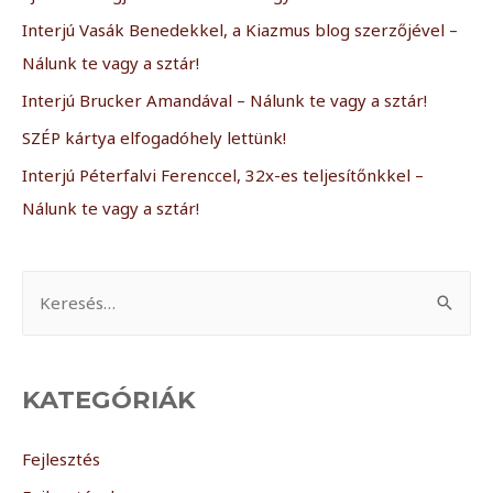
Interjú Vasák Benedekkel, a Kiazmus blog szerzőjével –
Nálunk te vagy a sztár!
Interjú Brucker Amandával – Nálunk te vagy a sztár!
SZÉP kártya elfogadóhely lettünk!
Interjú Péterfalvi Ferenccel, 32x-es teljesítőnkkel –
Nálunk te vagy a sztár!
K
e
r
e
KATEGÓRIÁK
s
é
Fejlesztés
s