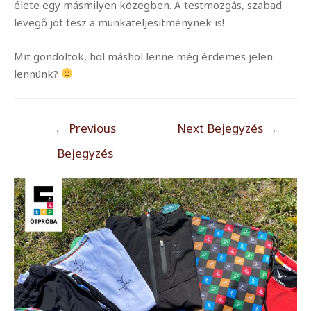
élete egy másmilyen közegben. A testmozgás, szabad
levegő jót tesz a munkateljesítménynek is!
Mit gondoltok, hol máshol lenne még érdemes jelen
lennünk?
BEJEGYZÉS
←
Previous
Next Bejegyzés
→
NAVIGÁCIÓ
Bejegyzés