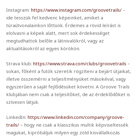
Instagram:
https://www.instagram.com/groovetrails/
–
ide tesszük fel kedvenc képeinket, amiket a
túraútvonalainkon lőttünk. Érdemes a rövid leírást is
elolvasni a képek alatt, mert sok érdekességet
megtudhattok belőle a látnivalókról, vagy az
aktualitásokról az egyes körökön.
Strava klub:
https://www.strava.com/clubs/groovetrails
–
sokan, főként a futók szeretik rögzíteni a bejárt útjaikat,
illetve összemérni a teljesítményüket másokéval, vagy
egyszerűen a saját fejlődésüket követni. A Groove Trails
klubjában nem csak a teljesítőket, de az érdeklődőket is
szívesen látjuk.
LinkedIn:
https://www.linkedin.com/company/groove-
trails/
– hogy ne csak a klasszikus multik képviseltessék
magukat, kipróbáljuk milyen egy zöld kisvállalkozás