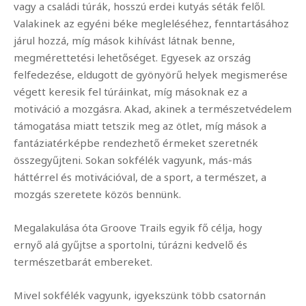
vagy a családi túrák, hosszú erdei kutyás séták felől.
Valakinek az egyéni béke megleléséhez, fenntartásához
járul hozzá, míg mások kihívást látnak benne,
megmérettetési lehetőséget. Egyesek az ország
felfedezése, eldugott de gyönyörű helyek megismerése
végett keresik fel túráinkat, míg másoknak ez a
motiváció a mozgásra. Akad, akinek a természetvédelem
támogatása miatt tetszik meg az ötlet, míg mások a
fantáziatérképbe rendezhető érmeket szeretnék
összegyűjteni. Sokan sokfélék vagyunk, más-más
háttérrel és motivációval, de a sport, a természet, a
mozgás szeretete közös bennünk.
Megalakulása óta Groove Trails egyik fő célja, hogy
ernyő alá gyűjtse a sportolni, túrázni kedvelő és
természetbarát embereket.
Mivel sokfélék vagyunk, igyekszünk több csatornán