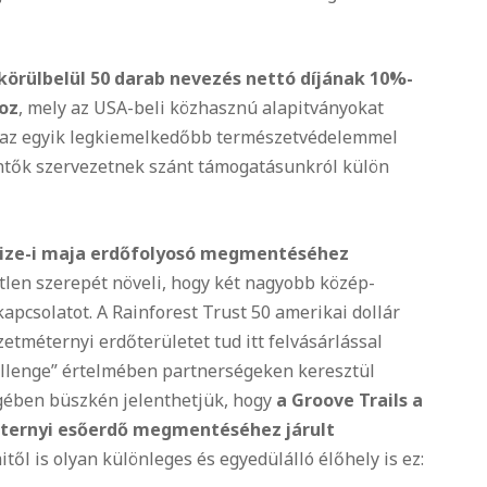
körülbelül 50 darab nevezés nettó díjának 10%-
hoz
, mely az USA-beli közhasznú alapitványokat
te az egyik legkiemelkedőbb természetvédelemmel
nt
ők szervezetnek szánt támogatásunkról külön
lize-i maja erdőfolyosó megmentéséhez
tlen szerepét növeli, hogy
két nagyobb közép-
 kapcsolatot.
A Rainforest Trust 50 amerikai dollár
etméternyi erdőterületet tud itt felvásárlással
allenge” értelmében partnerségeken keresztül
ében büszkén jelenthetjük, hogy
a Groove Trails a
éternyi esőerdő megmentéséhez járult
it
ől is olyan különleges és egyedülálló él
őhely is ez
: