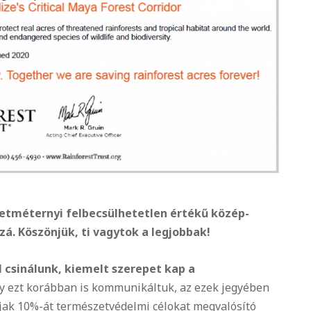
zetméternyi felbecsülhetetlen értékű közép-
. Köszönjük, ti vagytok a legjobbak!
 csinálunk, kiemelt szerepet kap a
 ezt korábban is kommunikáltuk, az ezek jegyében
díjak 10%-át természetvédelmi célokat megvalósító