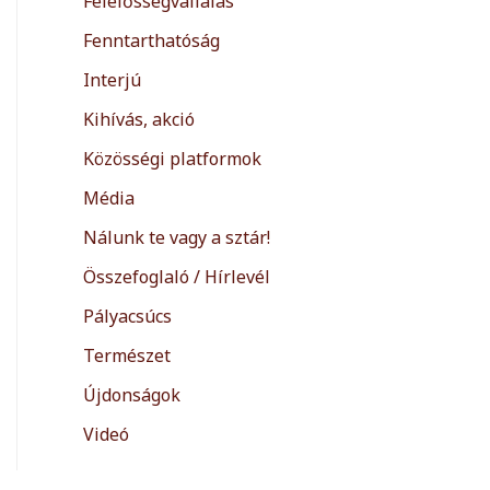
Felelősségvállalás
Fenntarthatóság
Interjú
Kihívás, akció
Közösségi platformok
Média
Nálunk te vagy a sztár!
Összefoglaló / Hírlevél
Pályacsúcs
Természet
Újdonságok
Videó