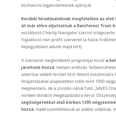
közhasznú egyesületeknek ajánljuk.
Korábbi híradásainknak megfelelően az első 
át már előre eljuttattuk a Rainforest Trust-
osztályozó Charity Navigator szerint világszer
foglalkozó non-profit szervezet (a hazai Erd
őme
bejegyzésben adunk majd hírt).
A szervezet meghirdetett programjai közül
a be
járultunk hozzá
,
melyen erd
ősáv felbecsülhete
amerikai védett terület közt létesít esszenciális
felajánlásával alapesetben több mint 1000 négyz
megmenteni, de a szintén náluk futó „SAVES Ch
minden donáció megduplázásra kerül. Összesség
segítségetekkel első körben 1295 négyzetm
hozzá.
Hadd szemléltessük az alábbi videóval, m