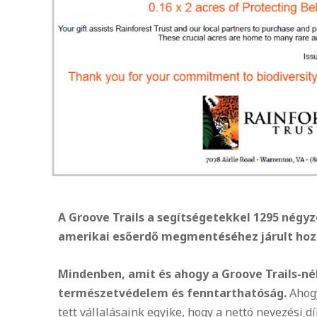
A Groove Trails a segítségetekkel 1295 négy
amerikai esőerdő megmentéséhez járult hozzá
Mindenben, amit és ahogy a Groove Trails-nél
természetvédelem és fenntarthatóság.
Ahogy
tett vállalásaink egyike, hogy a nettó nevezési 