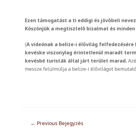
Ezen támogatást a ti eddigi és jövőbeli neve
Köszönjük a megtisztelő bizalmat és minden 
(
A videónak a belize-i él
ő
világ felfedezésére 
kevéske viszonylag érintetlenül maradt term
kevésbé turisták által járt terület marad.
Azér
messze felülmúlja a belize-i él
ővilágot bemutató
←
Previous Bejegyzés