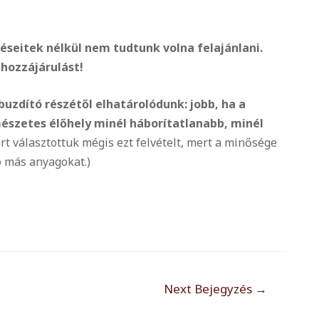
zéseitek nélkül nem tudtunk volna felajánlani.
hozzájárulást!
buzdító részét
ő
l elhatárolódunk: jobb, ha a
észetes él
őhely minél háborítatlanabb, minél
t választottuk mégis ezt felvételt, mert a min
ősége
 más anyagokat.)
Next Bejegyzés
→