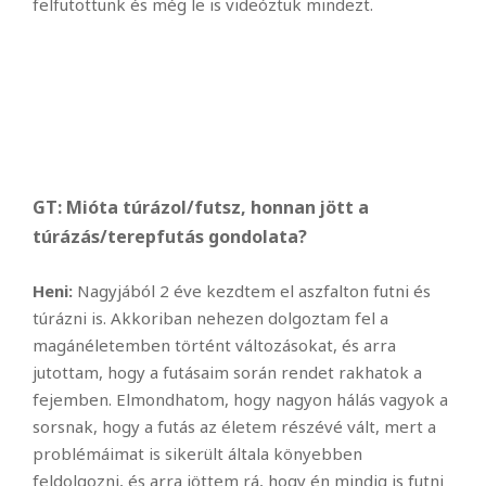
felfutottunk és még le is videóztuk mindezt.
GT: Mióta túrázol/futsz, honnan jött a
túrázás/terepfutás gondolata?
Heni:
Nagyjából 2 éve kezdtem el aszfalton futni és
túrázni is. Akkoriban nehezen dolgoztam fel a
magánéletemben történt változásokat, és arra
jutottam, hogy a futásaim során rendet rakhatok a
fejemben. Elmondhatom, hogy nagyon hálás vagyok a
sorsnak, hogy a futás az életem részévé vált, mert a
problémáimat is sikerült általa könyebben
feldolgozni, és arra jöttem rá, hogy én mindig is futni