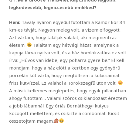
legkedvesebb, legviccesebb emléked?
Heni:
Tavaly nyáron egyedül futottam a Kamor kör 34
km-es távját. Nagyon meleg volt, a vizem elfogyott.
Azt vártam, hogy találjak valakit, aki megmenti az
életem.
Találtam egy hétvégi házat, amelynek a
kapuja tárva nyitva volt, és a ház homlokzatára ez volt
írva: „Hűvös van idebe, egy pohárra gyere be.” El kell
mondjam, hogy a ház előtt a kertben egy gyönyörű
porcelán kút várta, hogy megtöltsem a kulacsaimat
friss kútvízzel. Ez valahol a Törökszegfű úton volt.
A másik kellemes meglepetés, hogy egyik pillanatban
ahogy futottam… Valami szőrös csiklandozást éreztem
a jobb lábamnál. Egy óriás Bernáthegyi kutyus
kocogott mellettem, és csikizte a combomat. Kicsit
összetojtam magam.