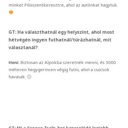
minket Pilisszentkeresztre, ahol az autónkat hagytuk.
GT: Ha választhatnál egy helyszínt, ahol most
hétvégén ingyen futhatnál/túrázhatnál, mit
választanál?
Heni:
Biztosan az Alpokba szeretnék menni, és 3000
méteren hegygerincen végig futni, ahol a csúcsok
havasak. 🙂
GT: Mi a Groove Trails-hez kapcsolódó legjobb,