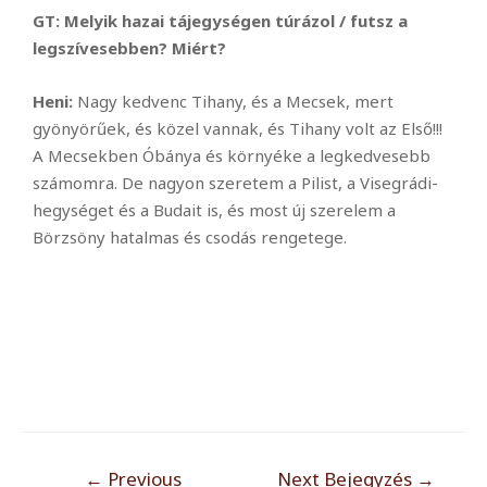
GT: Melyik hazai tájegységen túrázol / futsz a
legszívesebben? Miért?
Heni:
Nagy kedvenc Tihany, és a Mecsek, mert
gyönyörűek, és közel vannak, és Tihany volt az Első!!!
A Mecsekben Óbánya és környéke a legkedvesebb
számomra. De nagyon szeretem a Pilist, a Visegrádi-
hegységet és a Budait is, és most új szerelem a
Börzsöny hatalmas és csodás rengetege.
←
Previous
Next Bejegyzés
→