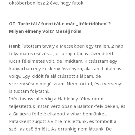
októberben lesz 2 éve, hogy futok.
GT: Túráztál / futottál-e már „ítéletidőben”?
Milyen élmény volt? Mesélj róla!
Heni:
Futottam tavaly a Mecsekben egy trailen. 2 nap
folyamatos esőzés… , és a rajt után is rázendített.
Kicsit félelmetes volt, de imádtam. Kicsúsztam egy
kanyarban egy keskeny ösvényen, alattam hatalmas
völgy. Egy kidőlt fa alá csúszott a lábam, de
szerencsésen megúsztam. Nem tört el, és a versenyt
is tudtam folytatni.
Idén tavasszal pedig a Hableány félmaratont
teljesítettük instan verzióban a Balaton-felvidéken, és
a Gulácsra felfelé elkapott a vihar bennünket.
Patakként zúgott a víz le mellettünk, és tombolt a
szél, az eső ömlött. Az orrunkig nem láttunk. De