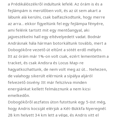
a Prédikálószékről indultunk lefelé. Az órám is és a
fejlámpám is merülőben volt, és az út sem akart a
lábunk alá kerülni, csak balfaszkodtunk, hogy merre
az arra… ekkor figyeltünk fel egy fejlámpa fényére,
ami felénk tartott mit egy mentőangyal, aki
jajjveszékelni hall egy eltévelyedett vadat. Bodnár
Andrásnak hála hárman botorkáltunk tovább, mert a
Dobogókőre vezető út eltűnt a sötét erdő mélyén.
Itt az órám már 1%-on volt csak, ezért lementettem a
tracket, és csak Andisra és Locus Map-re
hagyatkozhattunk, de nem volt meg az út… Nehezen,
de valahogy sikerült elérnünk a sípálya aljáról
felvezető ösvény. Itt már felszívva minden
energiánkat kellett felmásznunk a nem kicsi
emelkedőn.
Dobogókőről aszfatos úton futottunk egy 5-öst még,
hogy Andris kocsiját elérjük a Két-Bükkfa Nyeregnél.
28 km helyett 34 km lett a vége, és Andris vitt el