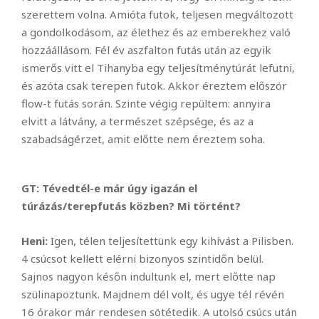
szerettem volna. Amióta futok, teljesen megváltozott
a gondolkodásom, az élethez és az emberekhez való
hozzáállásom. Fél év aszfalton futás után az egyik
ismerős vitt el Tihanyba egy teljesítménytúrát lefutni,
és azóta csak terepen futok. Akkor éreztem először
flow-t futás során. Szinte végig repültem: annyira
elvitt a látvány, a természet szépsége, és az a
szabadságérzet, amit előtte nem éreztem soha.
GT: Tévedtél-e már úgy igazán el
túrázás/terepfutás közben? Mi történt?
Heni:
Igen, télen teljesítettünk egy kihívást a Pilisben.
4 csúcsot kellett elérni bizonyos szintidőn belül.
Sajnos nagyon későn indultunk el, mert előtte nap
szülinapoztunk. Majdnem dél volt, és ugye tél révén
16 órakor már rendesen sötétedik. A utolsó csúcs után