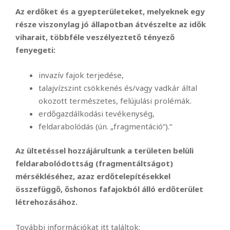
Az erdőket és a gyepterületeket, melyeknek egy
része viszonylag jó állapotban átvészelte az idők
viharait, többféle veszélyeztető tényező
fenyegeti:
invazív fajok terjedése,
talajvízszint csökkenés és/vagy vadkár által
okozott természetes, felújulási prolémák.
erdőgazdálkodási tevékenység,
feldarabolódás (ún. „fragmentáció”).”
Az ültetéssel hozzájárultunk a területen belüli
feldarabolódottság (fragmentáltságot)
mérsékléséhez, azaz erdőtelepítésekkel
összefüggő, őshonos fafajokból álló erdőterület
létrehozásához.
További információkat itt találtok: