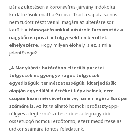
Bár az ültetésen a koronavírus-járvány indokolta
korlátozások miatt a Groove Trails csapata sajnos
nem tudott részt venni, magára az ültetésre sor
került:
a támogatásunkkal vásárolt facsemeték a
nagykőrösi pusztai tölgyesekben kerültek
elhelyezésre.
Hogy milyen élőhely is ez, s mi a
jelentősége?
„
A Nagykőrös határában elterülő pusztai
tölgyesek és gyöngyvirágos tölgyesek
egyediségük, természetességük, kiterjedésük
alapján egyedülálló értéket képviselnek, nem
csupán hazai mércével mérve, hanem egész Európa
számára is.
Az itt található homoki erdőssztyepp-
tölgyes a legtermészetesebb és a legnagyobb
összefüggő homoki erdőtömb, ezért megőrzése az
utókor számára fontos feladatunk.