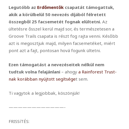
Legutóbb az
Erdőmentők
csapatát támogattuk,
akik a körülbelül 50 nevezés díjából félretett
összegből 25 facsemetét fognak elültetni.
Az
ültetésre ősszel kerül majd sor, és természetesen a
Groove Trails csapata is részt fog rajta venni. Később
azt is megosztjuk majd, milyen facsemetéket, miért
pont azt a fajt, pontosan hová fogunk ültetni.
Ezen támogatást a nevezéseitek nélkül nem
tudtuk volna felajánlani
– ahogy
a Rainforest Trust-
nak korábban nyújtott segítsége
t sem.
Ti vagytok a legjobbak, köszönjük!
————————————-
FRISSíTÉS: